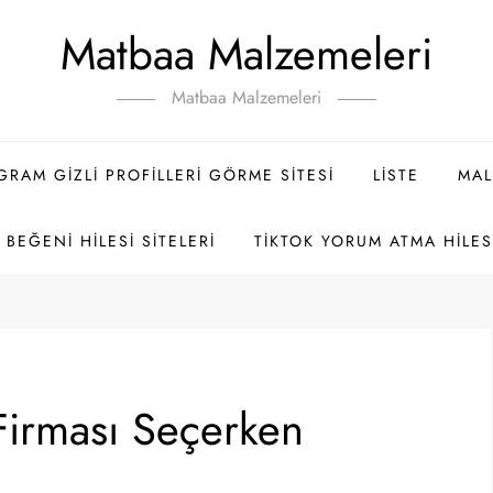
Matbaa Malzemeleri
Matbaa Malzemeleri
GRAM GIZLI PROFILLERI GÖRME SITESI
LISTE
MAL
BEĞENI HILESI SITELERI
TIKTOK YORUM ATMA HILES
 Firması Seçerken