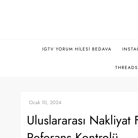
Skip
to
content
IGTV YORUM HILESI BEDAVA
INSTA
THREADS 
Uluslararası Nakliyat
Referans Kontrolü