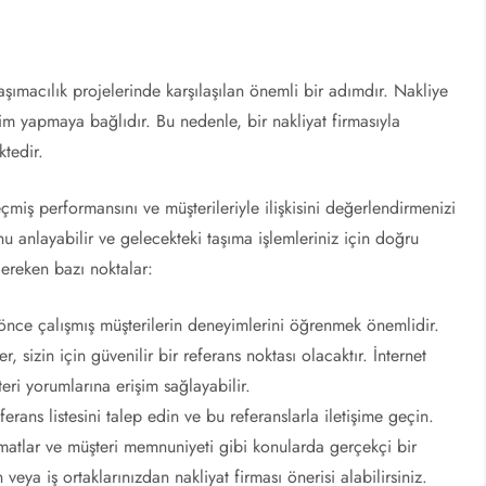
 taşımacılık projelerinde karşılaşılan önemli bir adımdır. Nakliye
çim yapmaya bağlıdır. Bu nedenle, bir nakliyat firmasıyla
tedir.
eçmiş performansını ve müşterileriyle ilişkisini değerlendirmenizi
u anlayabilir ve gelecekteki taşıma işlemleriniz için doğru
gereken bazı noktalar:
a önce çalışmış müşterilerin deneyimlerini öğrenmek önemlidir.
 sizin için güvenilir bir referans noktası olacaktır. İnternet
eri yorumlarına erişim sağlayabilir.
erans listesini talep edin ve bu referanslarla iletişime geçin.
imatlar ve müşteri memnuniyeti gibi konularda gerçekçi bir
veya iş ortaklarınızdan nakliyat firması önerisi alabilirsiniz.