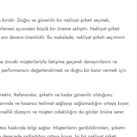
biridir. Doğru ve güvenilir bir nakliyat şirketi seçmek,
erlemesi açısından büyük bir öneme sahiptir. Nakliyat şirketi
 son derece önemlidir. Bu makalede, nakliyat şirketi seçiminin
aha önceki müşterileriyle iletişime geçerek deneyimlerini ve
ş performansını değerlendirmek ve doğru bir karar vermek için
lemektir. Referanslar, şirketin ne kadar güvenilir olduğunu
manında ve hasarsız teslimat sağlayıp sağlamadığını ortaya koyar.
onellik düzeyini ve müşteri odaklılığını da gözler önüne serer.
esi hakkında bilgi sağlar. Müşterilerin geribildirimleri, şirketin
 derecede sağladığını ortaya koyar. İyi bir nakliyat şirketi,