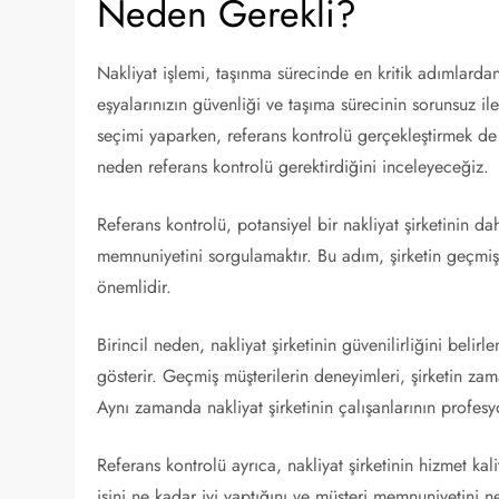
Neden Gerekli?
Nakliyat işlemi, taşınma sürecinde en kritik adımlardan 
eşyalarınızın güvenliği ve taşıma sürecinin sorunsuz il
seçimi yaparken, referans kontrolü gerçekleştirmek de
neden referans kontrolü gerektirdiğini inceleyeceğiz.
Referans kontrolü, potansiyel bir nakliyat şirketinin d
memnuniyetini sorgulamaktır. Bu adım, şirketin geçmi
önemlidir.
Birincil neden, nakliyat şirketinin güvenilirliğini belir
gösterir. Geçmiş müşterilerin deneyimleri, şirketin za
Aynı zamanda nakliyat şirketinin çalışanlarının profesy
Referans kontrolü ayrıca, nakliyat şirketinin hizmet kalit
işini ne kadar iyi yaptığını ve müşteri memnuniyetini ne