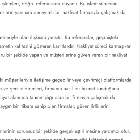
at işlemleri, doğru referanslara dayanır. Bu işlem sürecinin
nsların yanı sıra deneyimli bir nakliyat firmasıyla çalışmak da
ileriyle olan ilişkisini yansıtır. Bu referanslar, geçmişteki
etin kalitesini gösteren kanıtlardır. Nakliyat süreci karmaşıktır
ğru bir şekilde yapan ve müşterilerine güven veren bir nakliyat
i müşterileriyle iletişime geçebilir veya çevrimiçi platformlarda
rı ve geri bildirimleri, firmanın nasıl bir hizmet sunduğunu
liyat alanında tanınmışlığı olan bir firmayla çalışmak da
ygın bir itibara sahip olan firmalar, güvenilirliklerini
mlerinin sorunsuz bir şekilde gerçekleştirilmesine yardımcı olur.
nında teslimat ve profesyonel hizmet gibi faktörleri garanti