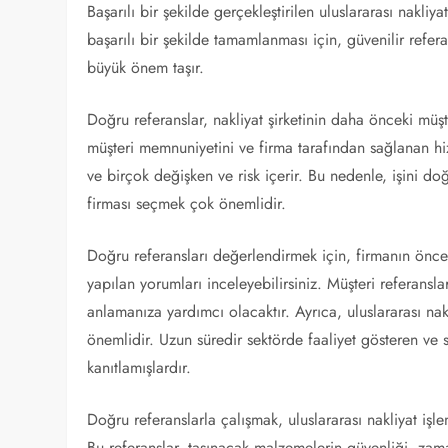
Başarılı bir şekilde gerçekleştirilen uluslararası nakliy
başarılı bir şekilde tamamlanması için, güvenilir refera
büyük önem taşır.
Doğru referanslar, nakliyat şirketinin daha önceki müşter
müşteri memnuniyetini ve firma tarafından sağlanan hizm
ve birçok değişken ve risk içerir. Bu nedenle, işini do
firması seçmek çok önemlidir.
Doğru referansları değerlendirmek için, firmanın öncek
yapılan yorumları inceleyebilirsiniz. Müşteri referansla
anlamanıza yardımcı olacaktır. Ayrıca, uluslararası nak
önemlidir. Uzun süredir sektörde faaliyet gösteren ve sa
kanıtlamışlardır.
Doğru referanslarla çalışmak, uluslararası nakliyat işle
Bu referanslar, taşınacak malzemelerin güvenliği, zama