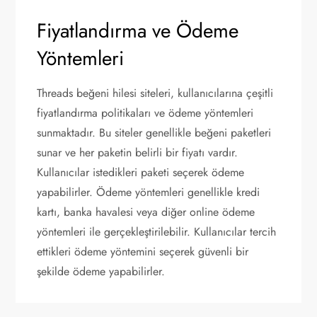
Fiyatlandırma ve Ödeme
Yöntemleri
Threads beğeni hilesi siteleri, kullanıcılarına çeşitli
fiyatlandırma politikaları ve ödeme yöntemleri
sunmaktadır. Bu siteler genellikle beğeni paketleri
sunar ve her paketin belirli bir fiyatı vardır.
Kullanıcılar istedikleri paketi seçerek ödeme
yapabilirler. Ödeme yöntemleri genellikle kredi
kartı, banka havalesi veya diğer online ödeme
yöntemleri ile gerçekleştirilebilir. Kullanıcılar tercih
ettikleri ödeme yöntemini seçerek güvenli bir
şekilde ödeme yapabilirler.