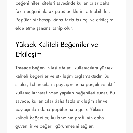
beğeni hilesi siteleri sayesinde kullanıcılar daha
fazla beğeni alarak popülerliklerini artırabilirler.
Popüler bir hesap, daha fazla takipçi ve etkileşim
elde etme şansına sahip olur.
Yüksek Kaliteli Beğeniler ve
Etkileşim
Threads beğeni hilesi siteleri, kullanıcılara yüksek
kaliteli beğeniler ve etkileşim sağlamaktadır. Bu
siteler, kullanıcıların paylaşımlarına gerçek ve aktif
kullanıcılar tarafından yapılan beğenileri sunar. Bu
sayede, kullanıcılar daha fazla etkileşim alır ve
paylaşımları daha popüler hale gelir. Yüksek
kaliteli beğeniler, kullanıcının profilinin daha
güvenilir ve değerli görünmesini sağlar.