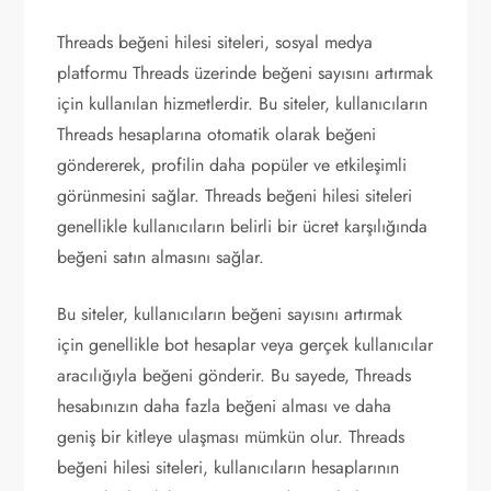
Threads beğeni hilesi siteleri, sosyal medya
platformu Threads üzerinde beğeni sayısını artırmak
için kullanılan hizmetlerdir. Bu siteler, kullanıcıların
Threads hesaplarına otomatik olarak beğeni
göndererek, profilin daha popüler ve etkileşimli
görünmesini sağlar. Threads beğeni hilesi siteleri
genellikle kullanıcıların belirli bir ücret karşılığında
beğeni satın almasını sağlar.
Bu siteler, kullanıcıların beğeni sayısını artırmak
için genellikle bot hesaplar veya gerçek kullanıcılar
aracılığıyla beğeni gönderir. Bu sayede, Threads
hesabınızın daha fazla beğeni alması ve daha
geniş bir kitleye ulaşması mümkün olur. Threads
beğeni hilesi siteleri, kullanıcıların hesaplarının