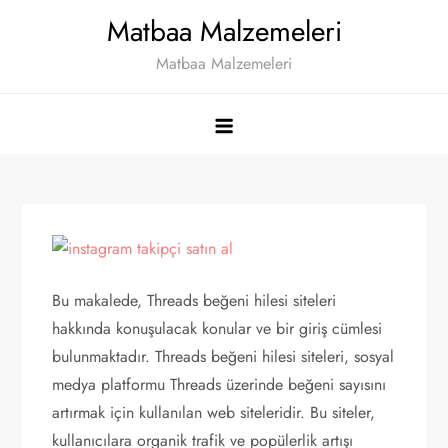
Skip
Matbaa Malzemeleri
to
Matbaa Malzemeleri
content
Bu makalede, Threads beğeni hilesi siteleri
hakkında konuşulacak konular ve bir giriş cümlesi
bulunmaktadır. Threads beğeni hilesi siteleri, sosyal
medya platformu Threads üzerinde beğeni sayısını
artırmak için kullanılan web siteleridir. Bu siteler,
kullanıcılara organik trafik ve popülerlik artışı