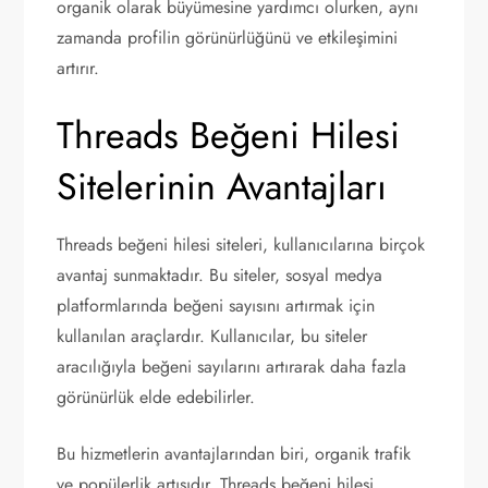
organik olarak büyümesine yardımcı olurken, aynı
zamanda profilin görünürlüğünü ve etkileşimini
artırır.
Threads Beğeni Hilesi
Sitelerinin Avantajları
Threads beğeni hilesi siteleri, kullanıcılarına birçok
avantaj sunmaktadır. Bu siteler, sosyal medya
platformlarında beğeni sayısını artırmak için
kullanılan araçlardır. Kullanıcılar, bu siteler
aracılığıyla beğeni sayılarını artırarak daha fazla
görünürlük elde edebilirler.
Bu hizmetlerin avantajlarından biri, organik trafik
ve popülerlik artışıdır. Threads beğeni hilesi