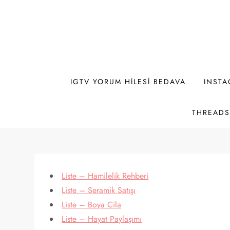
Skip
to
content
IGTV YORUM HILESI BEDAVA
INSTA
THREADS 
Liste – Hamilelik Rehberi
Liste – Seramik Satışı
Liste – Boya Cila
Liste – Hayat Paylaşımı