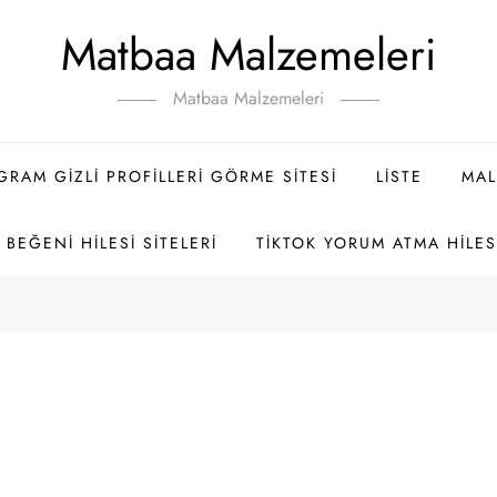
Matbaa Malzemeleri
Matbaa Malzemeleri
GRAM GIZLI PROFILLERI GÖRME SITESI
LISTE
MAL
BEĞENI HILESI SITELERI
TIKTOK YORUM ATMA HILES