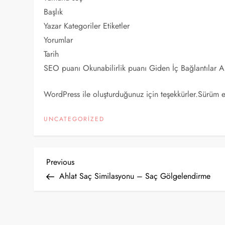
Başlık
Yazar Kategoriler Etiketler
Yorumlar
Tarih
SEO puanı Okunabilirlik puanı Giden İç Bağlantılar Al
WordPress ile oluşturduğunuz için teşekkürler.Sürüm 
UNCATEGORIZED
Y
Previous
Previous
Post
Ahlat Saç Similasyonu – Saç Gölgelendirme
a
z