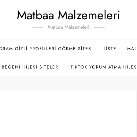
Matbaa Malzemeleri
Matbaa Malzemeleri
GRAM GIZLI PROFILLERI GÖRME SITESI
LISTE
MAL
BEĞENI HILESI SITELERI
TIKTOK YORUM ATMA HILES