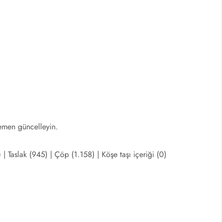
hemen güncelleyin.
) | Taslak (945) | Çöp (1.158) | Köşe taşı içeriği (0)