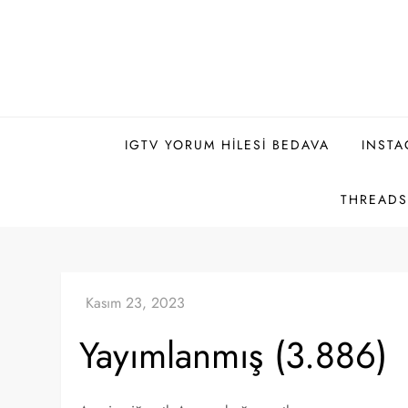
Skip
to
content
IGTV YORUM HILESI BEDAVA
INSTA
THREADS 
Yayımlanmış (3.886)