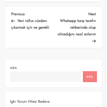
Y
Previous
Next
Previous
Next
Post
Post
Yeni nüfus cüzdanı
Whatsapp karşı tarafın
a
çıkarmak için ne gerekli
rehberinde olup
olmadığını nasıl anlarım
z
ı
g
ARA
e
ARA
z
i
Igtv Yorum Hilesi Bedava
n