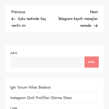
Y
Previous
Next
Previous
Next
Post
Post
Uyku testinde ilaç
Telegram kayıtlı mesajlar
a
verilir mi
nerede
z
ı
ARA
g
ARA
e
z
Igtv Yorum Hilesi Bedava
i
Instagram Gizli Profilleri Görme Sitesi
n
Liste