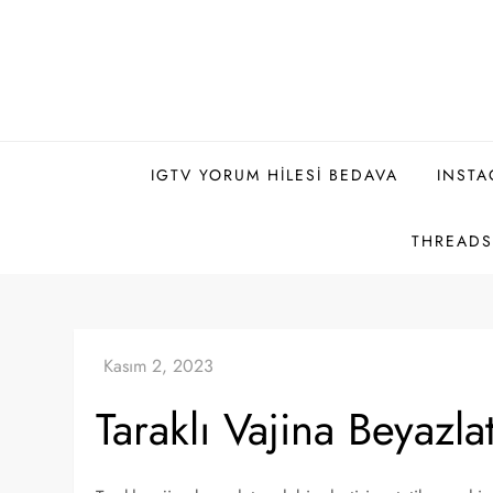
Skip
to
content
IGTV YORUM HILESI BEDAVA
INSTA
THREADS 
Taraklı Vajina Beyazla