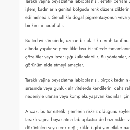
Taraklı vajina beyazlatma labioplastisi, estetik cerra
işlem, kadınların genital bölgede renk düzensizlikleri
edilmektedir. Genellikle doğal pigmentasyonun veya ya
birikimini hedef alır.
Bu tedavi sürecinde, uzman bir plastik cerrah tarafından
altında yapılır ve genellikle kısa bir sürede tamamlanı
çözeltiler veya lazer ışığı kullanılabilir. Bu yöntemler, 
görünüm elde etmeyi amaçlar.
Taraklı vajina beyazlatma labioplastisi, birçok kadının öz
sırasında veya günlük aktivitelerde kendilerini daha rah
nedeniyle utanan veya kompleks yaşayan kadınlar için b
Ancak, bu tür estetik işlemlerin risksiz olduğunu söy
taraklı vajina beyazlatma labioplastisi de bazı riskler 
döküntüleri veya renk değişiklikleri gibi yan etkiler na