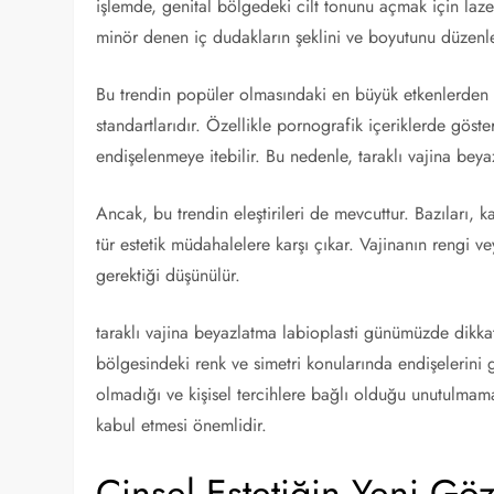
işlemde, genital bölgedeki cilt tonunu açmak için laze
minör denen iç dudakların şeklini ve boyutunu düzenl
Bu trendin popüler olmasındaki en büyük etkenlerden 
standartlarıdır. Özellikle pornografik içeriklerde göst
endişelenmeye itebilir. Bu nedenle, taraklı vajina beya
Ancak, bu trendin eleştirileri de mevcuttur. Bazıları
tür estetik müdahalelere karşı çıkar. Vajinanın rengi vey
gerektiği düşünülür.
taraklı vajina beyazlatma labioplasti günümüzde dikkat 
bölgesindeki renk ve simetri konularında endişelerini 
olmadığı ve kişisel tercihlere bağlı olduğu unutulmam
kabul etmesi önemlidir.
Cinsel Estetiğin Yeni Göz