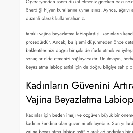
Operasyondan sonra dikkat etmeniz gereken bazı noktal
önerdiği hijyen kurallarına uymalısınız. Ayrıca, ağrıyı a
düzenli olarak kullanmalısınız.
taraklı vajina beyazlatma labioplastisi, kadınların kend
prosedürdür. Ancak, bu işlemi düşünmeden önce detay
beklentilerinizi doğru bir şekilde ifade etmek ve iyi
sonuçlar elde etmenizi sağlayacaktır. Unutmayın, herha
beyazlatma labioplastisi için de doğru bilgiye sahip 
Kadınların Güvenini Artır
Vajina Beyazlatma Labiopl
Kadınlar için beden imajı ve özgüven büyük bir öneme s
kadının kendine olan güvenini etkileyebilir. Son yıllar
vajina beyazlatma labioplasti" olarak adlandırılan bi