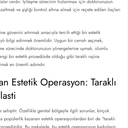
ar vardır. İyileşme sürecinin hızlanması için doktorunuzun
zaltmak ve şişliği kontrol altına almak için reçete edilen ilaçları
ine güvenini artırmak amacıyla tercih ettiği bir estetik
lı bilgi edinmek önemlidir. Uygun bir cerrah seçmek,
leşme sürecinde doktorunuzun yönergelerine uymak, olumlu
ngi bir estetik prosedürde olduğu gibi taraklı vajina
olmak en önemli adımdır.
an Estetik Operasyon: Taraklı
asti
ahiptir. Özellikle genital bölgeyle ilgili sorunlar, birçok
da popülerlik kazanan estetik operasyonlardan biri de "taraklı
r prosedürdür. Bu makalede, bu estetik operasyonun kadınların