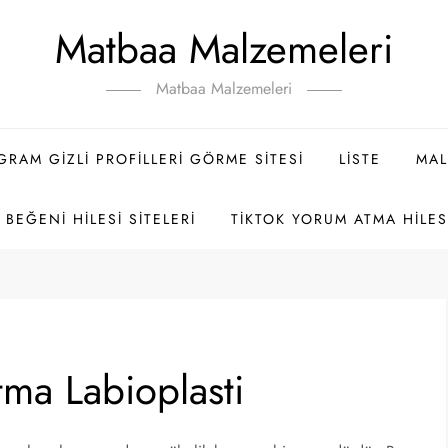
Matbaa Malzemeleri
Matbaa Malzemeleri
GRAM GIZLI PROFILLERI GÖRME SITESI
LISTE
MAL
BEĞENI HILESI SITELERI
TIKTOK YORUM ATMA HILES
tma Labioplasti