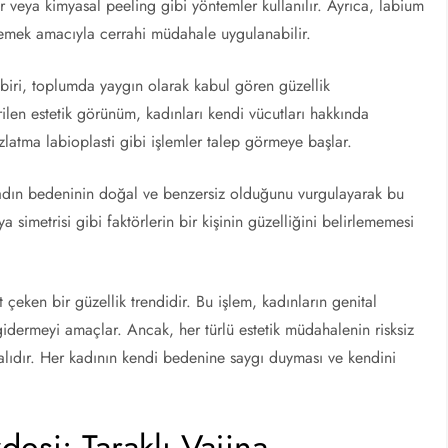
r veya kimyasal peeling gibi yöntemler kullanılır. Ayrıca, labium
emek amacıyla cerrahi müdahale uygulanabilir.
biri, toplumda yaygın olarak kabul gören güzellik
erilen estetik görünüm, kadınları kendi vücutları hakkında
zlatma labioplasti gibi işlemler talep görmeye başlar.
, kadın bedeninin doğal ve benzersiz olduğunu vurgulayarak bu
a simetrisi gibi faktörlerin bir kişinin güzelliğini belirlememesi
çeken bir güzellik trendidir. Bu işlem, kadınların genital
gidermeyi amaçlar. Ancak, her türlü estetik müdahalenin risksiz
alıdır. Her kadının kendi bedenine saygı duyması ve kendini
desi: Taraklı Vajina