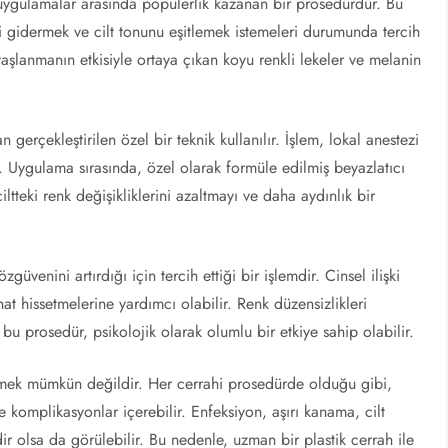
hi uygulamalar arasında popülerlik kazanan bir prosedürdür. Bu
ni gidermek ve cilt tonunu eşitlemek istemeleri durumunda tercih
şlanmanın etkisiyle ortaya çıkan koyu renkli lekeler ve melanin
 gerçekleştirilen özel bir teknik kullanılır. İşlem, lokal anestezi
r. Uygulama sırasında, özel olarak formüle edilmiş beyazlatıcı
ciltteki renk değişikliklerini azaltmayı ve daha aydınlık bir
güvenini artırdığı için tercih ettiği bir işlemdir. Cinsel ilişki
at hissetmelerine yardımcı olabilir. Renk düzensizlikleri
u prosedür, psikolojik olarak olumlu bir etkiye sahip olabilir.
lemek mümkün değildir. Her cerrahi prosedürde olduğu gibi,
ve komplikasyonlar içerebilir. Enfeksiyon, aşırı kanama, cilt
dir olsa da görülebilir. Bu nedenle, uzman bir plastik cerrah ile