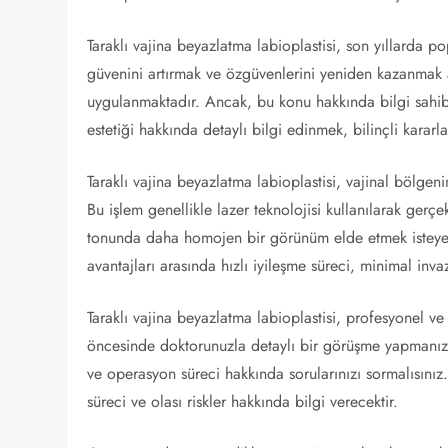
Taraklı vajina beyazlatma labioplastisi, son yıllarda p
güvenini artırmak ve özgüvenlerini yeniden kazanmak am
uygulanmaktadır. Ancak, bu konu hakkında bilgi sahib
estetiği hakkında detaylı bilgi edinmek, bilinçli kararl
Taraklı vajina beyazlatma labioplastisi, vajinal bölgen
Bu işlem genellikle lazer teknolojisi kullanılarak gerçekl
tonunda daha homojen bir görünüm elde etmek isteyen 
avantajları arasında hızlı iyileşme süreci, minimal invaz
Taraklı vajina beyazlatma labioplastisi, profesyonel ve
öncesinde doktorunuzla detaylı bir görüşme yapmanız 
ve operasyon süreci hakkında sorularınızı sormalısınız.
süreci ve olası riskler hakkında bilgi verecektir.