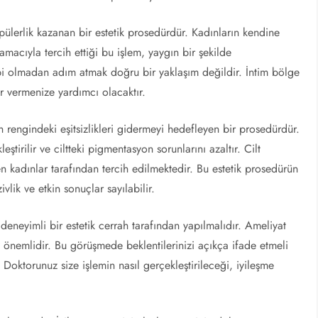
opülerlik kazanan bir estetik prosedürdür. Kadınların kendine
acıyla tercih ettiği bu işlem, yaygın bir şekilde
i olmadan adım atmak doğru bir yaklaşım değildir. İntim bölge
ar vermenize yardımcı olacaktır.
in rengindeki eşitsizlikleri gidermeyi hedefleyen bir prosedürdür.
eştirilir ve ciltteki pigmentasyon sorunlarını azaltır. Cilt
kadınlar tarafından tercih edilmektedir. Bu estetik prosedürün
ivlik ve etkin sonuçlar sayılabilir.
 deneyimli bir estetik cerrah tarafından yapılmalıdır. Ameliyat
önemlidir. Bu görüşmede beklentilerinizi açıkça ifade etmeli
 Doktorunuz size işlemin nasıl gerçekleştirileceği, iyileşme