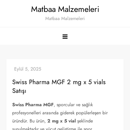
Skip
Matbaa Malzemeleri
to
Matbaa Malzemeleri
content
Swiss Pharma MGF 2 mg x 5 vials
Satışı
Swiss Pharma MGF
, sporcular ve sağlık
profesyonelleri arasında giderek popülerleşen bir
üründür. Bu ürün,
2 mg x 5 vial
şeklinde
sunulmaktadır ve vücut geliştirme ile spor