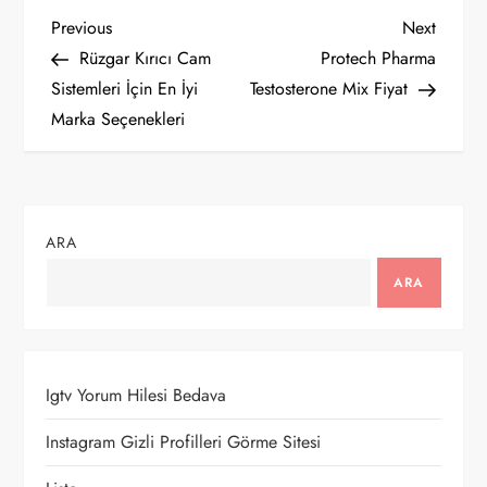
Y
Previous
Next
Previous
Next
Post
Post
Rüzgar Kırıcı Cam
Protech Pharma
a
Sistemleri İçin En İyi
Testosterone Mix Fiyat
Marka Seçenekleri
z
ı
g
ARA
e
ARA
z
i
Igtv Yorum Hilesi Bedava
n
Instagram Gizli Profilleri Görme Sitesi