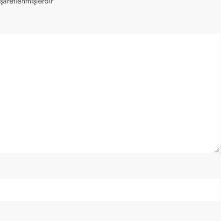
işaretlenmişlerdir