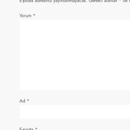
E-posta adresiniz yayınlanmayacak.
Gerekli alanlar
*
ile 
g
Yorum
*
e
z
i
n
m
e
s
Ad
*
i
E-posta
*