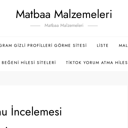
Matbaa Malzemeleri
Matbaa Malzemeleri
GRAM GIZLI PROFILLERI GÖRME SITESI
LISTE
MAL
BEĞENI HILESI SITELERI
TIKTOK YORUM ATMA HILES
mu İncelemesi