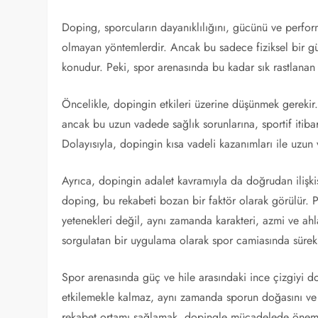
Doping, sporcuların dayanıklılığını, gücünü ve perform
olmayan yöntemlerdir. Ancak bu sadece fiziksel bir gü
konudur. Peki, spor arenasında bu kadar sık rastlana
Öncelikle, dopingin etkileri üzerine düşünmek gerekir.
ancak bu uzun vadede sağlık sorunlarına, sportif itibar
Dolayısıyla, dopingin kısa vadeli kazanımları ile uzun 
Ayrıca, dopingin adalet kavramıyla da doğrudan ilişkisi
doping, bu rekabeti bozan bir faktör olarak görülür. Pe
yetenekleri değil, aynı zamanda karakteri, azmi ve ahla
sorgulatan bir uygulama olarak spor camiasında sürekl
Spor arenasında güç ve hile arasındaki ince çizgiyi 
etkilemekle kalmaz, aynı zamanda sporun doğasını ve 
rekabet ortamı sağlamak, dopingle mücadelede önemli 