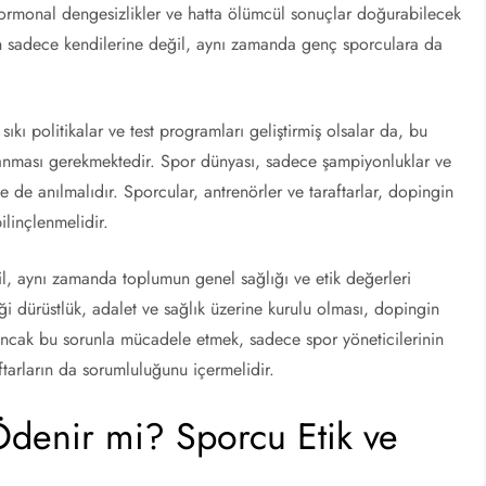
hormonal dengesizlikler ve hatta ölümcül sonuçlar doğurabilecek
rın sadece kendilerine değil, aynı zamanda genç sporculara da
ıkı politikalar ve test programları geliştirmiş olsalar da, bu
anması gerekmektedir. Spor dünyası, sadece şampiyonluklar ve
e de anılmalıdır. Sporcular, antrenörler ve taraftarlar, dopingin
linçlenmelidir.
il, aynı zamanda toplumun genel sağlığı ve etik değerleri
 dürüstlük, adalet ve sağlık üzerine kurulu olması, dopingin
. Ancak bu sorunla mücadele etmek, sadece spor yöneticilerinin
ftarların da sorumluluğunu içermelidir.
Ödenir mi? Sporcu Etik ve