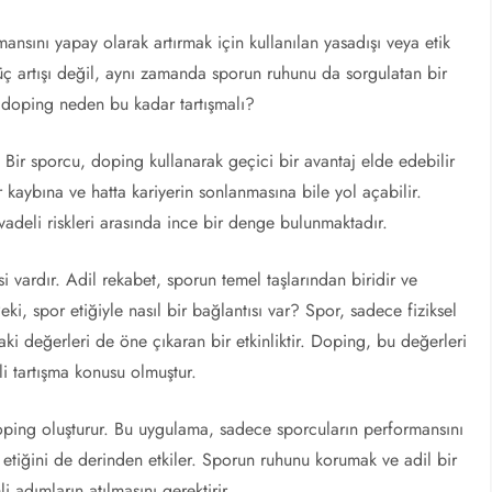
ansını yapay olarak artırmak için kullanılan yasadışı veya etik
ç artışı değil, aynı zamanda sporun ruhunu da sorgulatan bir
n doping neden bu kadar tartışmalı?
 Bir sporcu, doping kullanarak geçici bir avantaj elde edebilir
 kaybına ve hatta kariyerin sonlanmasına bile yol açabilir.
vadeli riskleri arasında ince bir denge bulunmaktadır.
 vardır. Adil rekabet, sporun temel taşlarından biridir ve
ki, spor etiğiyle nasıl bir bağlantısı var? Spor, sadece fiziksel
ki değerleri de öne çıkaran bir etkinliktir. Doping, bu değerleri
i tartışma konusu olmuştur.
doping oluşturur. Bu uygulama, sadece sporcuların performansını
etiğini de derinden etkiler. Sporun ruhunu korumak ve adil bir
adımların atılmasını gerektirir.