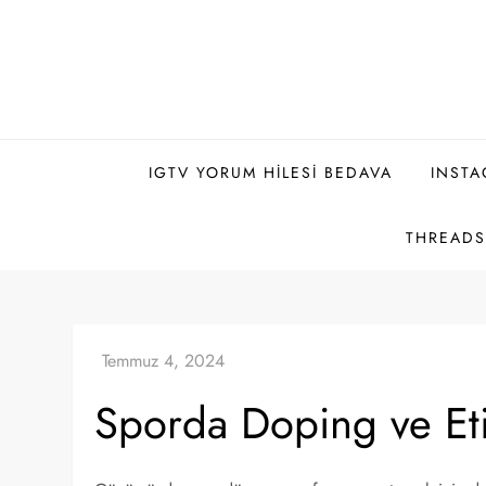
Skip
to
content
IGTV YORUM HILESI BEDAVA
INSTA
THREADS 
Sporda Doping ve Eti