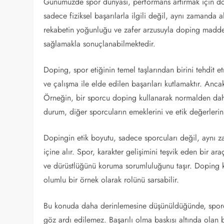
Günümüzde spor dünyası, performans artırmak için do
sadece fiziksel başarılarla ilgili değil, aynı zamanda 
rekabetin yoğunluğu ve zafer arzusuyla doping madde
sağlamakla sonuçlanabilmektedir.
Doping, spor etiğinin temel taşlarından birini tehdit 
ve çalışma ile elde edilen başarıları kutlamaktır. An
Örneğin, bir sporcu doping kullanarak normalden daha
durum, diğer sporcuların emeklerini ve etik değerlerini
Dopingin etik boyutu, sadece sporcuları değil, aynı za
içine alır. Spor, karakter gelişimini teşvik eden bir a
ve dürüstlüğünü koruma sorumluluğunu taşır. Doping 
olumlu bir örnek olarak rolünü sarsabilir.
Bu konuda daha derinlemesine düşünüldüğünde, sporcula
göz ardı edilemez. Başarılı olma baskısı altında olan