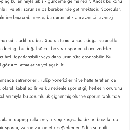
ping kullanımıyla sık sık gündeme gelmektedir. Ancak bu konu
ahlaki ve etik sorunları da beraberinde getirmektedir. Sporcular,
lerine başvurabilmekte, bu durum etik olmayan bir avantaj
etmektedir: adil rekabet. Sporun temel amacı, doğal yetenekler
cak doping, bu doğal süreci bozarak sporun ruhunu zedeler.
 hızlı toparlanabilir veya daha uzun süre dayanabilir. Bu
 göz ardı etmelerine yol açabilir.
manda antrenörleri, kulüp yöneticilerini ve hatta tarafları da
raç olarak kabul edilir ve bu nedenle spor etiği, herkesin onurunu
kullanımıyla bu sorumluluk çiğnenmiş olur ve sporun toplumda
rın doping kullanımıyla karşı karşıya kaldıkları baskılar da
 bir sporcu, zaman zaman etik değerlerden ödün verebilir.