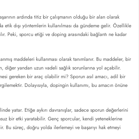
aşarının ardında titiz bir çalışmanın olduğu bir alan olarak
da etik dışı yöntemlerin kullanılması da gündeme gelir. Özellikle
lır. Peki, sporcu etiği ve doping arasındaki bağlantı ne kadar
lanmış maddeleri kullanması olarak tanımlanır. Bu maddeler, bir
, diğer yandan uzun vadeli sağlık sorunlarına yol açabilir.
si gereken bir araç olabilir mi? Sporun asıl amacı, adil bir
sergilemektir. Dolayısıyla, dopingin kullanımı, bu amacın önüne
inde yatar. Etiğe aykırı davranışlar, sadece sporun değerlerini
z bir etki yaratabilir. Genç sporcular, kendi yeteneklerine
r. Bu süreç, doğru yolda ilerlemeyi ve başarıyı hak etmeyi