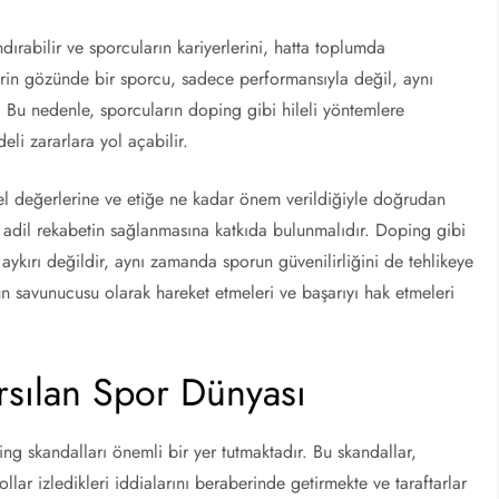
rabilir ve sporcuların kariyerlerini, hatta toplumda
ilerin gözünde bir sporcu, sadece performansıyla değil, aynı
. Bu nedenle, sporcuların doping gibi hileli yöntemlere
li zararlara yol açabilir.
l değerlerine ve etiğe ne kadar önem verildiğiyle doğrudan
ve adil rekabetin sağlanmasına katkıda bulunmalıdır. Doping gibi
ykırı değildir, aynı zamanda sporun güvenilirliğini de tehlikeye
un savunucusu olarak hareket etmeleri ve başarıyı hak etmeleri
rsılan Spor Dünyası
ng skandalları önemli bir yer tutmaktadır. Bu skandallar,
llar izledikleri iddialarını beraberinde getirmekte ve taraftarlar