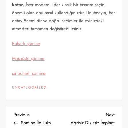
katar.
İster modern, ister klasik bir tasarım seçin,
önemli olan onu nasıl kullandığınızdır. Unutmayın, her
detay önemlidir ve doğru seçimler ile evinizdeki
atmosferi tamamen değiştirebilirsiniz.
Buharlı şömine
Masaüstü şömine
su buharlı şömine
UNCATEGORIZED
Y
Previous
Next
Previous
Next
Post
Post
Somine İle Luks
Agrisiz Dikissiz İmplant