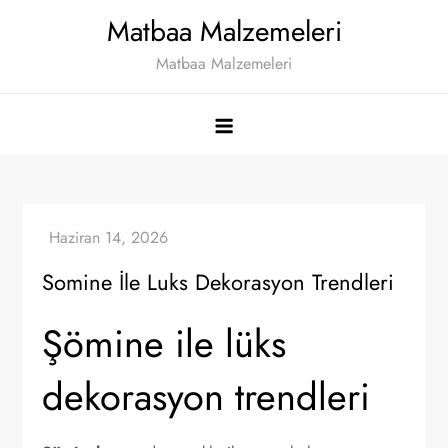
Skip
Matbaa Malzemeleri
to
Matbaa Malzemeleri
content
Somine İle Luks Dekorasyon Trendleri
Şömine ile lüks
dekorasyon trendleri