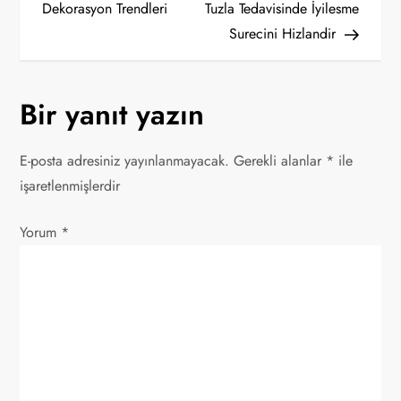
a
Dekorasyon Trendleri
Tuzla Tedavisinde İyilesme
Surecini Hizlandir
z
ı
Bir yanıt yazın
g
E-posta adresiniz yayınlanmayacak.
Gerekli alanlar
*
ile
e
işaretlenmişlerdir
z
Yorum
*
i
n
m
e