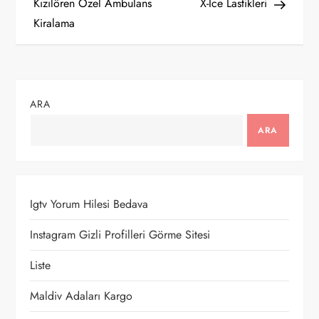
a
Kızılören Özel Ambulans
X-Ice Lastikleri
Kiralama
z
ı
g
ARA
e
ARA
z
i
Igtv Yorum Hilesi Bedava
n
Instagram Gizli Profilleri Görme Sitesi
m
Liste
e
Maldiv Adaları Kargo