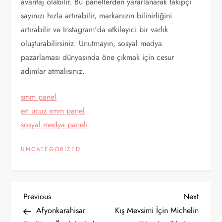
avantaj olabilir. Bu panellerden yararlanarak takipçi
sayınızı hızla artırabilir, markanızın bilinirliğini
artırabilir ve Instagram'da etkileyici bir varlık
oluşturabilirsiniz. Unutmayın, sosyal medya
pazarlaması dünyasında öne çıkmak için cesur
adımlar atmalısınız.
smm panel
en ucuz smm panel
sosyal medya paneli
UNCATEGORIZED
Y
Previous
Next
Previous
Next
Post
Post
Afyonkarahisar
Kış Mevsimi İçin Michelin