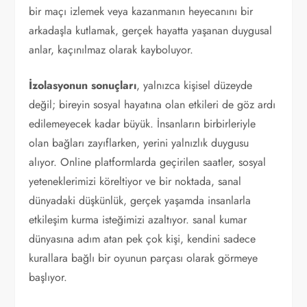
bir maçı izlemek veya kazanmanın heyecanını bir
arkadaşla kutlamak, gerçek hayatta yaşanan duygusal
anlar, kaçınılmaz olarak kayboluyor.
İzolasyonun sonuçları
, yalnızca kişisel düzeyde
değil; bireyin sosyal hayatına olan etkileri de göz ardı
edilemeyecek kadar büyük. İnsanların birbirleriyle
olan bağları zayıflarken, yerini yalnızlık duygusu
alıyor. Online platformlarda geçirilen saatler, sosyal
yeteneklerimizi köreltiyor ve bir noktada, sanal
dünyadaki düşkünlük, gerçek yaşamda insanlarla
etkileşim kurma isteğimizi azaltıyor. sanal kumar
dünyasına adım atan pek çok kişi, kendini sadece
kurallara bağlı bir oyunun parçası olarak görmeye
başlıyor.