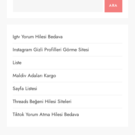
e
ARA
z
i
Igtv Yorum Hilesi Bedava
n
Instagram Gizli Profilleri Görme Sitesi
m
Liste
e
Maldiv Adaları Kargo
Sayfa Listesi
s
Threads Beğeni Hilesi Siteleri
i
Tiktok Yorum Atma Hilesi Bedava