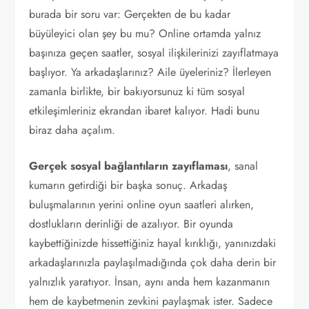
burada bir soru var: Gerçekten de bu kadar
büyüleyici olan şey bu mu? Online ortamda yalnız
başınıza geçen saatler, sosyal ilişkilerinizi zayıflatmaya
başlıyor. Ya arkadaşlarınız? Aile üyeleriniz? İlerleyen
zamanla birlikte, bir bakıyorsunuz ki tüm sosyal
etkileşimleriniz ekrandan ibaret kalıyor. Hadi bunu
biraz daha açalım.
Gerçek sosyal bağlantıların zayıflaması
, sanal
kumarın getirdiği bir başka sonuç. Arkadaş
buluşmalarının yerini online oyun saatleri alırken,
dostlukların derinliği de azalıyor. Bir oyunda
kaybettiğinizde hissettiğiniz hayal kırıklığı, yanınızdaki
arkadaşlarınızla paylaşılmadığında çok daha derin bir
yalnızlık yaratıyor. İnsan, aynı anda hem kazanmanın
hem de kaybetmenin zevkini paylaşmak ister. Sadece