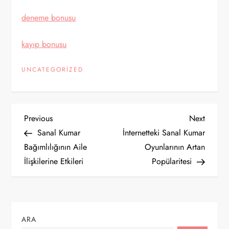
deneme bonusu
kayıp bonusu
UNCATEGORIZED
Y
Previous
Next
Previous
Next
Post
Post
Sanal Kumar
İnternetteki Sanal Kumar
a
Bağımlılığının Aile
Oyunlarının Artan
İlişkilerine Etkileri
Popülaritesi
z
ı
g
ARA