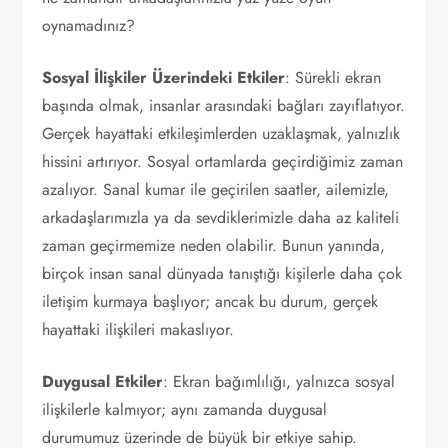
oynamadınız?
Sosyal İlişkiler Üzerindeki Etkiler
: Sürekli ekran
başında olmak, insanlar arasındaki bağları zayıflatıyor.
Gerçek hayattaki etkileşimlerden uzaklaşmak, yalnızlık
hissini artırıyor. Sosyal ortamlarda geçirdiğimiz zaman
azalıyor. Sanal kumar ile geçirilen saatler, ailemizle,
arkadaşlarımızla ya da sevdiklerimizle daha az kaliteli
zaman geçirmemize neden olabilir. Bunun yanında,
birçok insan sanal dünyada tanıştığı kişilerle daha çok
iletişim kurmaya başlıyor; ancak bu durum, gerçek
hayattaki ilişkileri makaslıyor.
Duygusal Etkiler
: Ekran bağımlılığı, yalnızca sosyal
ilişkilerle kalmıyor; aynı zamanda duygusal
durumumuz üzerinde de büyük bir etkiye sahip.