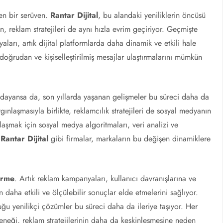
eyen bir serüven.
Rantar Dijital
, bu alandaki yeniliklerin öncüsü
n, reklam stratejileri de aynı hızla evrim geçiriyor. Geçmişte
rı, artık dijital platformlarda daha dinamik ve etkili hale
oğrudan ve kişiselleştirilmiş mesajlar ulaştırmalarını mümkün
ına dayansa da, son yıllarda yaşanan gelişmeler bu süreci daha da
ınlaşmasıyla birlikte, reklamcılık stratejileri de sosyal medyanın
laşmak için sosyal medya algoritmaları, veri analizi ve
,
Rantar Dijital
gibi firmalar, markaların bu değişen dinamiklere
tirme
. Artık reklam kampanyaları, kullanıcı davranışlarına ve
ın daha etkili ve ölçülebilir sonuçlar elde etmelerini sağlıyor.
uğu yenilikçi çözümler bu süreci daha da ileriye taşıyor. Her
neği, reklam stratejilerinin daha da keskinleşmesine neden