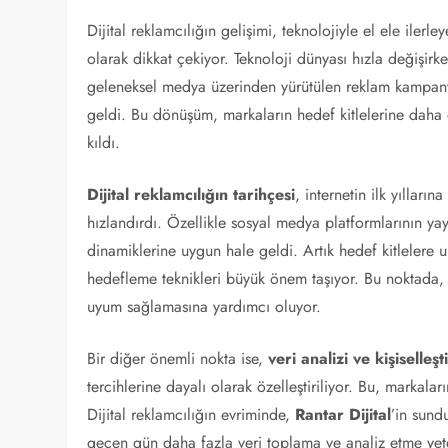
Dijital reklamcılığın gelişimi, teknolojiyle el ele ilerl
olarak dikkat çekiyor. Teknoloji dünyası hızla değişirke
geleneksel medya üzerinden yürütülen reklam kampanyala
geldi. Bu dönüşüm, markaların hedef kitlelerine daha d
kıldı.
Dijital reklamcılığın tarihçesi
, internetin ilk yıllar
hızlandırdı. Özellikle sosyal medya platformlarının yayg
dinamiklerine uygun hale geldi. Artık hedef kitlelere u
hedefleme teknikleri büyük önem taşıyor. Bu noktada
uyum sağlamasına yardımcı oluyor.
Bir diğer önemli nokta ise,
veri analizi ve kişiselleş
tercihlerine dayalı olarak özelleştiriliyor. Bu, markalar
Dijital reklamcılığın evriminde,
Rantar Dijital
’in sund
geçen gün daha fazla veri toplama ve analiz etme yete