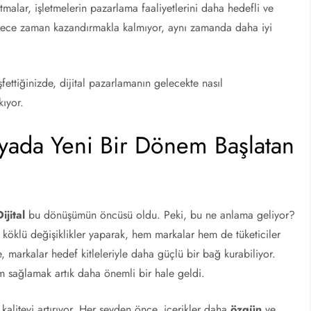
ritmalar, işletmelerin pazarlama faaliyetlerini daha hedefli ve
 sadece zaman kazandırmakla kalmıyor, aynı zamanda daha iyi
şfettiğinizde, dijital pazarlamanın gelecekte nasıl
kıyor.
edyada Yeni Bir Dönem Başlatan
ijital
bu dönüşümün öncüsü oldu. Peki, bu ne anlama geliyor?
a köklü değişiklikler yaparak, hem markalar hem de tüketiciler
, markalar hedef kitleleriyle daha güçlü bir bağ kurabiliyor.
 sağlamak artık daha önemli bir hale geldi.
 kaliteyi artırıyor. Her şeyden önce, içerikler daha
özgün
ve