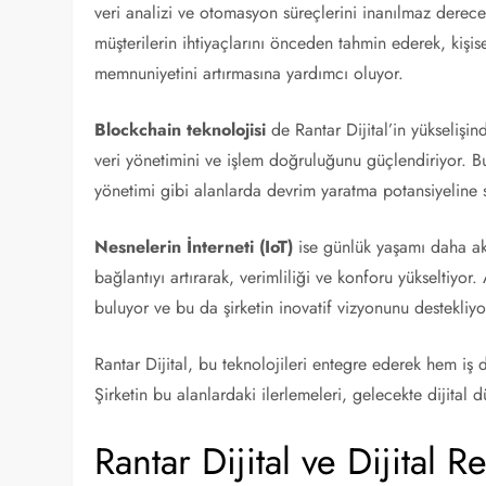
veri analizi ve otomasyon süreçlerini inanılmaz derece
müşterilerin ihtiyaçlarını önceden tahmin ederek, kişis
memnuniyetini artırmasına yardımcı oluyor.
Blockchain teknolojisi
de Rantar Dijital’in yükselişin
veri yönetimini ve işlem doğruluğunu güçlendiriyor. Bu t
yönetimi gibi alanlarda devrim yaratma potansiyeline 
Nesnelerin İnterneti (IoT)
ise günlük yaşamı daha akıl
bağlantıyı artırarak, verimliliği ve konforu yükseltiyor. A
buluyor ve bu da şirketin inovatif vizyonunu destekliyo
Rantar Dijital, bu teknolojileri entegre ederek hem i
Şirketin bu alanlardaki ilerlemeleri, gelecekte dijita
Rantar Dijital ve Dijital 