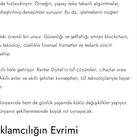
de hızlandırıyor. Örneğin, yapay zeka tabanlı algoritmalar,
elleştirilmiş deneyimler sunuyor. Bu da, işletmelerin müşteri
deki önemli bir unsur. Güvenliği ve şeffaflığı artıran blockchain,
eknoloji, özellikle finansal hizmetler ve tedarik zinciri
sahip.
lı hale getiriyor. Rantar Dijital’in IoT çözümleri, cihazlar arası
kıllı evler ve akıllı şehirler konseptleri, IoT teknolojileriyle hayat
r.
ş dünyasında hem de günlük yaşamda köklü değişiklikler yapıyor.
l dünyanın şekillenmesinde büyük rol oynayacak.
Reklamcılığın Evrimi