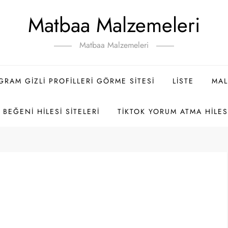
Matbaa Malzemeleri
Matbaa Malzemeleri
GRAM GIZLI PROFILLERI GÖRME SITESI
LISTE
MAL
BEĞENI HILESI SITELERI
TIKTOK YORUM ATMA HILES