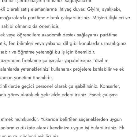
u tür işlerde başarılı olmanızı sağlayacaktır.
li olarak satış elemanlarına ihtiyaç duyar. Giyim, ayakkabı,
 mağazalarda part-time olarak çalışabilirsiniz. Müşteri ilişkileri ve
gi sahibi olmanız da önemlidir.
erek veya öğrencilere akademik destek sağlayarak part-time
atik, fen bilimleri veya yabancı dil gibi konularda uzmanlığınız
i, sabır ve öğretme yeteneği bu iş için önemlidir.
üzerinden freelance çalışmalar yapabilirsiniz. Yazılım
 alanlarda yeteneklerinizi kullanarak projelere katılabilir ve ek
e zaman yönetimi önemlidir.
nliklerde geçici personel olarak çalışabilirsiniz. Konserler,
sında görev alarak ek gelir elde edebilirsiniz. Esnek çalışma
.
lde etmek mümkündür. Yukarıda belirtilen seçeneklerden uygun
alanlarınızı dikkate alarak kendinize uygun işi bulabilirsiniz. Ek
rumunuzu güçlendirebilirsiniz.