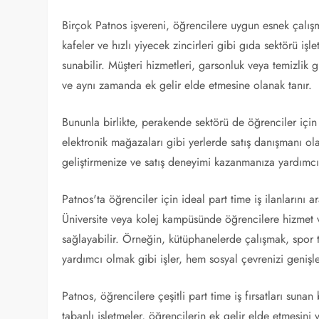
Birçok Patnos işvereni, öğrencilere uygun esnek çalışma
kafeler ve hızlı yiyecek zincirleri gibi gıda sektörü iş
sunabilir. Müşteri hizmetleri, garsonluk veya temizlik g
ve aynı zamanda ek gelir elde etmesine olanak tanır.
Bununla birlikte, perakende sektörü de öğrenciler için ç
elektronik mağazaları gibi yerlerde satış danışmanı olarak
geliştirmenize ve satış deneyimi kazanmanıza yardımcı
Patnos'ta öğrenciler için ideal part time iş ilanlarını
Üniversite veya kolej kampüsünde öğrencilere hizmet v
sağlayabilir. Örneğin, kütüphanelerde çalışmak, spor 
yardımcı olmak gibi işler, hem sosyal çevrenizi geniş
Patnos, öğrencilere çeşitli part time iş fırsatları sun
tabanlı işletmeler, öğrencilerin ek gelir elde etmesini