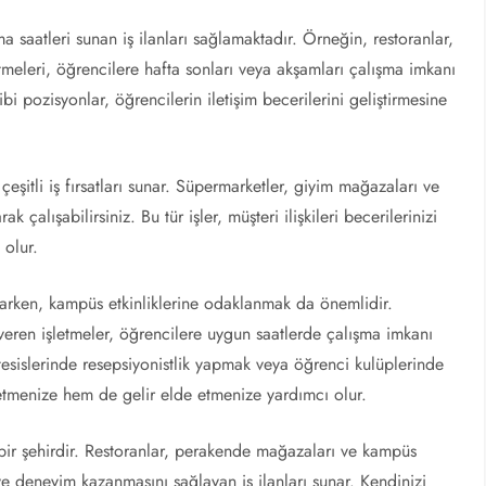
 saatleri sunan iş ilanları sağlamaktadır. Örneğin, restoranlar,
letmeleri, öğrencilere hafta sonları veya akşamları çalışma imkanı
ibi pozisyonlar, öğrencilerin iletişim becerilerini geliştirmesine
eşitli iş fırsatları sunar. Süpermarketler, giyim mağazaları ve
 çalışabilirsiniz. Bu tür işler, müşteri ilişkileri becerilerinizi
 olur.
 ararken, kampüs etkinliklerine odaklanmak da önemlidir.
eren işletmeler, öğrencilere uygun saatlerde çalışma imkanı
tesislerinde resepsiyonistlik yapmak veya öğrenci kulüplerinde
letmenize hem de gelir elde etmenize yardımcı olur.
an bir şehirdir. Restoranlar, perakende mağazaları ve kampüs
 ve deneyim kazanmasını sağlayan iş ilanları sunar. Kendinizi