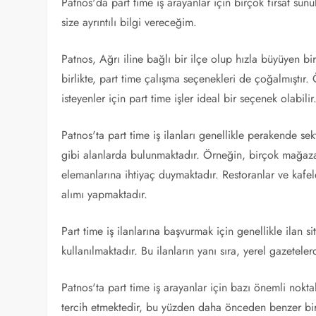
Patnos'da part time iş arayanlar için birçok fırsat sunu
size ayrıntılı bilgi vereceğim.
Patnos, Ağrı iline bağlı bir ilçe olup hızla büyüyen bi
birlikte, part time çalışma seçenekleri de çoğalmıştır.
isteyenler için part time işler ideal bir seçenek olabilir
Patnos'ta part time iş ilanları genellikle perakende sek
gibi alanlarda bulunmaktadır. Örneğin, birçok mağaza
elemanlarına ihtiyaç duymaktadır. Restoranlar ve kafele
alımı yapmaktadır.
Part time iş ilanlarına başvurmak için genellikle ilan sit
kullanılmaktadır. Bu ilanların yanı sıra, yerel gazetele
Patnos'ta part time iş arayanlar için bazı önemli nokta
tercih etmektedir, bu yüzden daha önceden benzer bir 