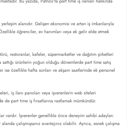
lmaktadır. Bu yazıda, Patnos'ta part time iş ilanları hakkında
r yerleşim alanıdır. Gelişen ekonomisi ve artan iş imkanlarıyla
 Özellikle öğrenciler, ev hanımları veya ek gelir elde etmek
.
törü, restoranlar, kafeler, süpermarketler ve dağıtım şirketleri
 sattığı ürünlerin yoğun olduğu dönemlerde part time satış
r ise özellikle hafta sonları ve akşam saatlerinde ek personel
eleri, iş ilanı panoları veya işverenlerin web siteleri
rde de part time iş fırsatlarına rastlamak mümkündür.
lar vardır. İşverenler genellikle önce deneyim sahibi adayları
alanda çalışmışsanız avantajınız olabilir. Ayrıca, esnek çalışma