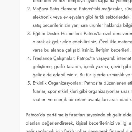
becerileri ve hızlı tempoya uyum sağlama yeteneği b
Mağaza Satış Elemanı: Patnos'taki mağazalar, sürek
elektronik veya ev eşyaları gibi farklı sektörlerdeki
satış becerilerinizin yanı sıra ürünler hakkında bil
Eğitim Destek Hizmetleri: Patnos'ta özel ders ver
olarak ek gelir elde edebilirsiniz. Özellikle matem
varsa bu alanda çalışabilirsiniz. İletişim beceriler
Freelance Çalışmalar: Patnos'ta yaşayarak internet 
geliştirme, grafik tasarım, içerik yazma, çeviri gibi
gelir elde edebilirsiniz. Bu tür işlerde uzmanlık v
Etkinlik Organizasyonları: Patnos'ta düzenlenen etki
fuarlar, spor etkinlikleri gibi organizasyonlar sıra
saatleri ve enerjik bir ortam avantajları arasındadır
Patnos'da part-time iş fırsatları sayesinde ek gelir e
olanları değerlendirerek, kişisel becerilerinizi ve ilgi 
gelir sağlamak için farklı yollar deneyerek finansal du