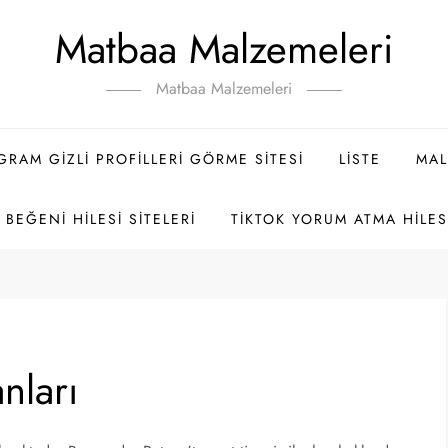
Matbaa Malzemeleri
Matbaa Malzemeleri
GRAM GIZLI PROFILLERI GÖRME SITESI
LISTE
MAL
BEĞENI HILESI SITELERI
TIKTOK YORUM ATMA HILES
nları