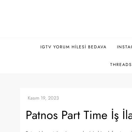
Skip
to
content
IGTV YORUM HILESI BEDAVA
INSTA
THREADS 
Patnos Part Time İş İla