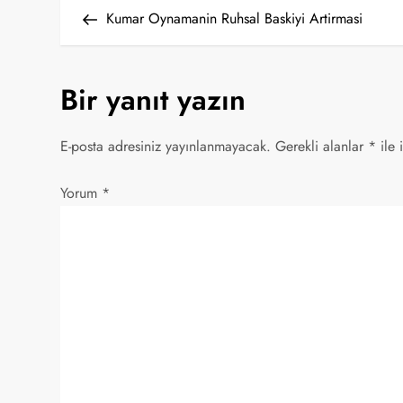
Y
Post
Kumar Oynamanin Ruhsal Baskiyi Artirmasi
a
z
Bir yanıt yazın
ı
E-posta adresiniz yayınlanmayacak.
Gerekli alanlar
*
ile 
g
Yorum
*
e
z
i
n
m