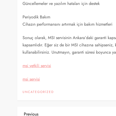
Güncellemeler ve yazılım hataları için destek
Periyodik Bakım
Cihazın performansını artırmak için bakım hizmetleri
Sonuç olarak, MSI servisinin Ankara’daki garanti kapsam
kapsamlıdır. Eğer siz de bir MSI cihazına sahipseniz, 
kullanabilirsiniz. Unutmayın, garanti süresi boyunca y
msi yetkili servisi
msi servisi
UNCATEGORIZED
Previous
Previous