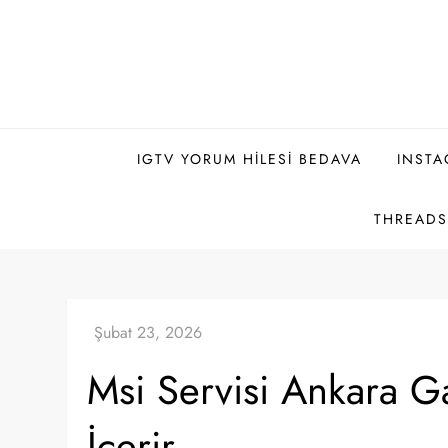
Skip
to
content
IGTV YORUM HILESI BEDAVA
INSTA
THREADS 
Msi Servisi Ankara G
İcerir