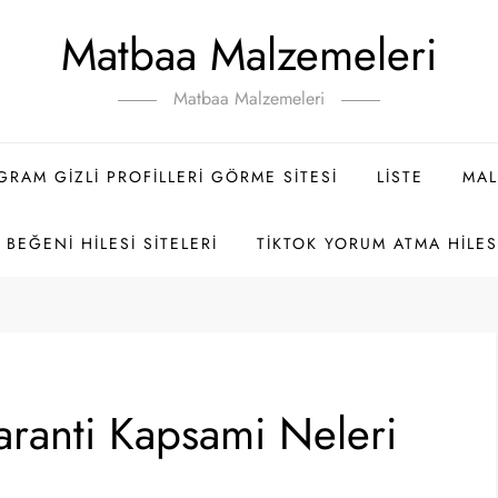
Matbaa Malzemeleri
Matbaa Malzemeleri
GRAM GIZLI PROFILLERI GÖRME SITESI
LISTE
MAL
BEĞENI HILESI SITELERI
TIKTOK YORUM ATMA HILES
aranti Kapsami Neleri