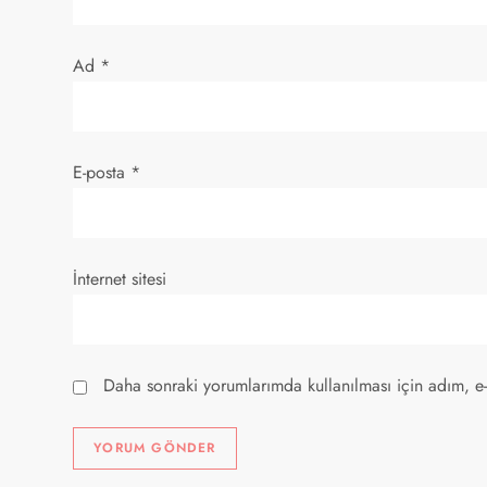
e
s
Ad
*
i
E-posta
*
İnternet sitesi
Daha sonraki yorumlarımda kullanılması için adım, e-