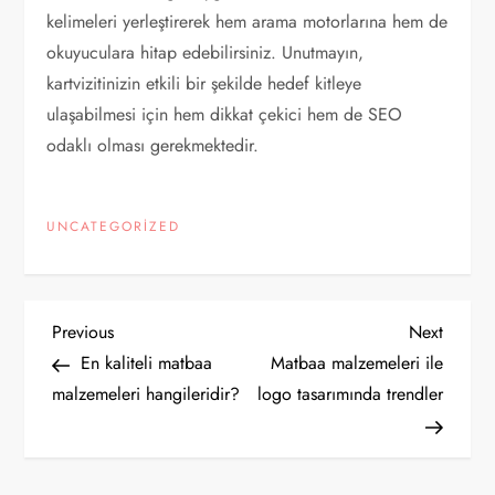
kelimeleri yerleştirerek hem arama motorlarına hem de
okuyuculara hitap edebilirsiniz. Unutmayın,
kartvizitinizin etkili bir şekilde hedef kitleye
ulaşabilmesi için hem dikkat çekici hem de SEO
odaklı olması gerekmektedir.
UNCATEGORIZED
Y
Previous
Next
Previous
Next
Post
Post
En kaliteli matbaa
Matbaa malzemeleri ile
a
malzemeleri hangileridir?
logo tasarımında trendler
z