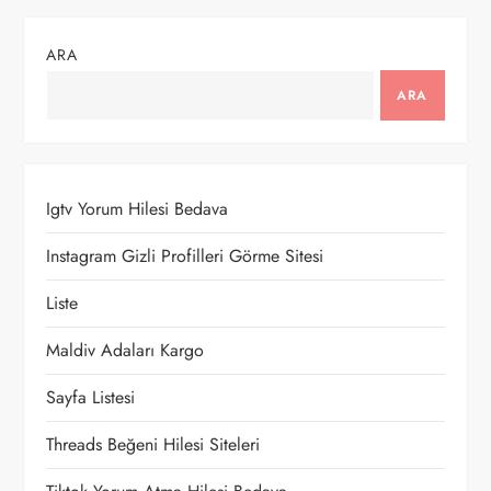
ı
g
ARA
e
ARA
z
i
Igtv Yorum Hilesi Bedava
n
Instagram Gizli Profilleri Görme Sitesi
m
Liste
e
Maldiv Adaları Kargo
Sayfa Listesi
s
Threads Beğeni Hilesi Siteleri
i