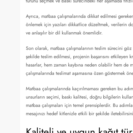
türünü seçmek ve baskı sürecindeki her aşamada titizli
Ayrıca, matbaa çalışmalarında dikkat edilmesi gereken 
önlemek için yazıları dikkatlice düzeltmek, verilerin 
ve anlaşılır bir dil kullanmak önemlidir.
Son olarak, matbaa çalışmalarının teslim sürecini göz
şekilde teslim edilmesi, projenin başarısını etkileyen k
hasarlar, hem zaman kaybına neden olabilir hem de mü
çalışmalarında teslimat aşamasına özen göstermek öne
Matbaa çalışmalarında kaçırılmaması gereken bu adımla
unsurların seçimi, baskı kalitesi, doğru bilgilerin kull
matbaa çalışmaları için temel prensiplerdir. Bu adımlar
mesajınızı hedef kitlenizle etkili bir şekilde iletebilirsin
Kaliteli ve uygun kağıt t