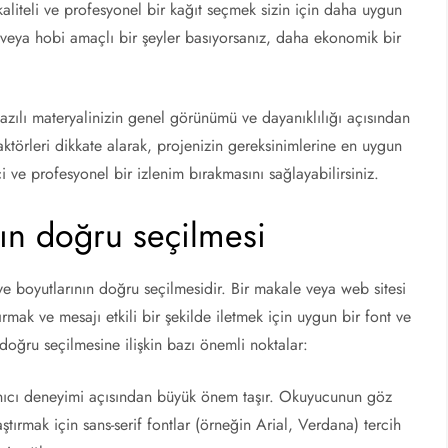
aliteli ve profesyonel bir kağıt seçmek sizin için daha uygun
ız veya hobi amaçlı bir şeyler basıyorsanız, daha ekonomik bir
yazılı materyalinizin genel görünümü ve dayanıklılığı açısından
aktörleri dikkate alarak, projenizin gereksinimlerine en uygun
ci ve profesyonel bir izlenim bırakmasını sağlayabilirsiniz.
ının doğru seçilmesi
u ve boyutlarının doğru seçilmesidir. Bir makale veya web sitesi
rmak ve mesajı etkili bir şekilde iletmek için uygun bir font ve
n doğru seçilmesine ilişkin bazı önemli noktalar:
lanıcı deneyimi açısından büyük önem taşır. Okuyucunun göz
tırmak için sans-serif fontlar (örneğin Arial, Verdana) tercih