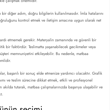
kle çalışmak önemlidir.
bir diğer adım, doğru bilgilerin kullanılmasıdır. İmla hatalarını
doğruluğunu kontrol etmek ve iletişim amacına uygun olarak net
 ardı etmemek gerekir. Materyalin zamanında ve güvenli bir
ritik bir faktördür. Teslimatta yaşanabilecek gecikmeler veya
şteri memnuniyetini etkileyebilir. Bu nedenle, matbaa
mlidir.
r, başarılı bir sonuç elde etmenize yardımcı olacaktır. Grafik
anımı ve teslim sürecine dikkat etmek, etkili ve profesyonel
ı akılda tutarak, matbaa çalışmalarınızda başarıya ulaşabilir ve
iz.
ürünün seçimi