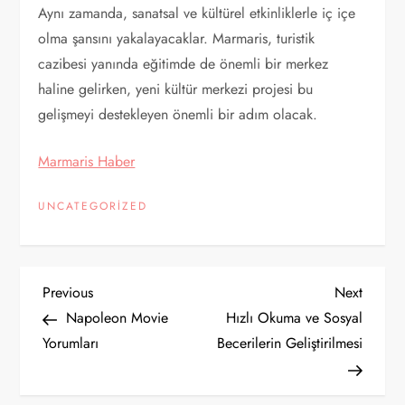
Aynı zamanda, sanatsal ve kültürel etkinliklerle iç içe
olma şansını yakalayacaklar. Marmaris, turistik
cazibesi yanında eğitimde de önemli bir merkez
haline gelirken, yeni kültür merkezi projesi bu
gelişmeyi destekleyen önemli bir adım olacak.
Marmaris Haber
UNCATEGORIZED
Y
Previous
Next
Previous
Next
Post
Post
Napoleon Movie
Hızlı Okuma ve Sosyal
a
Yorumları
Becerilerin Geliştirilmesi
z