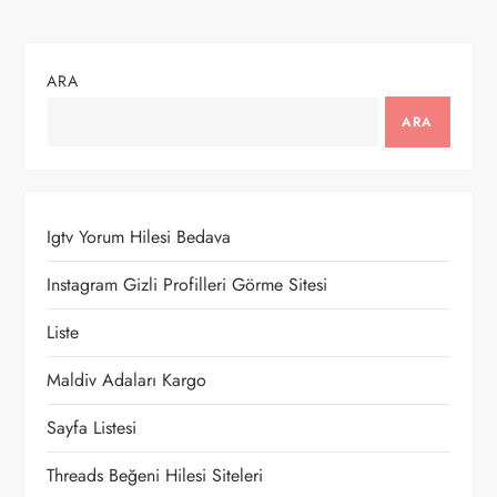
ı
g
ARA
e
ARA
z
i
Igtv Yorum Hilesi Bedava
n
Instagram Gizli Profilleri Görme Sitesi
m
Liste
e
Maldiv Adaları Kargo
Sayfa Listesi
s
Threads Beğeni Hilesi Siteleri