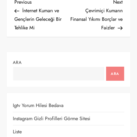
Y
Previous
Next
Previous
Next
Post
Post
İnternet Kumarı ve
Çevrimiçi Kumarın
a
Gençlerin Geleceği Bir
Finansal Yıkımı Borçlar ve
Tehlike Mi
Faizler
z
ı
g
ARA
e
ARA
z
i
Igtv Yorum Hilesi Bedava
n
Instagram Gizli Profilleri Görme Sitesi
m
Liste