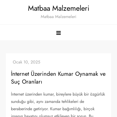
Skip
Matbaa Malzemeleri
to
Matbaa Malzemeleri
content
İnternet Üzerinden Kumar Oynamak ve
Suç Oranları
İnternet üzerinden kumar, bireylere büyük bir özgürlük
sunduğu gibi, aynı zamanda tehlikeleri de
beraberinde getiriyor. Kumar bağımlılığı, birçok
insanın hayatını olumsuz etkileyen bir sorun. Bu