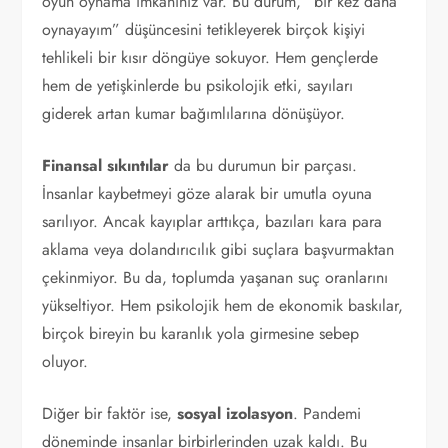
oyun oynama imkanınız var. Bu durum, “bir kez daha
oynayayım” düşüncesini tetikleyerek birçok kişiyi
tehlikeli bir kısır döngüye sokuyor. Hem gençlerde
hem de yetişkinlerde bu psikolojik etki, sayıları
giderek artan kumar bağımlılarına dönüşüyor.
Finansal sıkıntılar
da bu durumun bir parçası.
İnsanlar kaybetmeyi göze alarak bir umutla oyuna
sarılıyor. Ancak kayıplar arttıkça, bazıları kara para
aklama veya dolandırıcılık gibi suçlara başvurmaktan
çekinmiyor. Bu da, toplumda yaşanan suç oranlarını
yükseltiyor. Hem psikolojik hem de ekonomik baskılar,
birçok bireyin bu karanlık yola girmesine sebep
oluyor.
Diğer bir faktör ise,
sosyal izolasyon
. Pandemi
döneminde insanlar birbirlerinden uzak kaldı. Bu