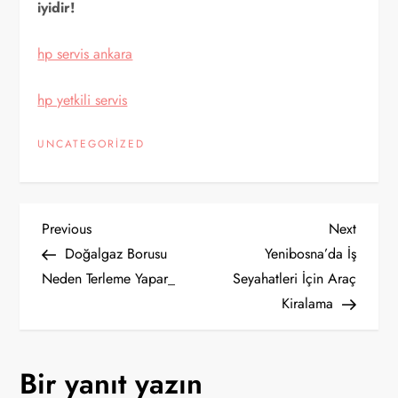
iyidir!
hp servis ankara
hp yetkili servis
UNCATEGORIZED
Y
Previous
Next
Previous
Next
Post
Post
Doğalgaz Borusu
Yenibosna’da İş
a
Neden Terleme Yapar_
Seyahatleri İçin Araç
Kiralama
z
ı
Bir yanıt yazın