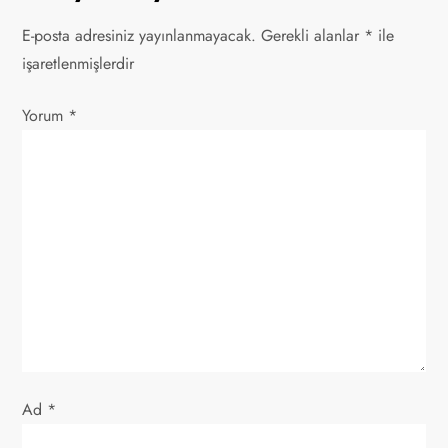
g
E-posta adresiniz yayınlanmayacak.
Gerekli alanlar
*
ile
e
işaretlenmişlerdir
z
Yorum
*
i
n
m
e
s
i
Ad
*