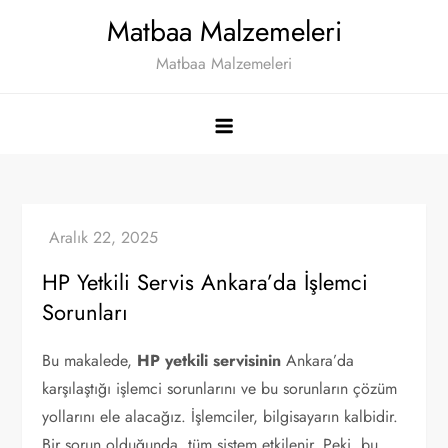
Skip
Matbaa Malzemeleri
to
Matbaa Malzemeleri
content
HP Yetkili Servis Ankara’da İşlemci
Sorunları
Bu makalede,
HP yetkili servisinin
Ankara’da
karşılaştığı işlemci sorunlarını ve bu sorunların çözüm
yollarını ele alacağız. İşlemciler, bilgisayarın kalbidir.
Bir sorun olduğunda, tüm sistem etkilenir. Peki, bu