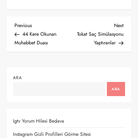
Y
Previous
Next
Previous
Next
Post
Post
44 Kere Okunan
Tokat Saç Simülasyonu
a
Muhabbet Duası
Yaptıranlar
z
ı
ARA
g
ARA
e
z
Igtv Yorum Hilesi Bedava
i
Instagram Gizli Profilleri Görme Sitesi