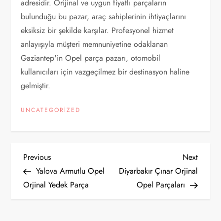
adresidir. Orijinal ve uygun fiyatlı parçaların
bulunduğu bu pazar, araç sahiplerinin ihtiyaçlarını
eksiksiz bir şekilde karşılar. Profesyonel hizmet
anlayışıyla müşteri memnuniyetine odaklanan
Gaziantep'in Opel parça pazarı, otomobil
kullanıcıları için vazgeçilmez bir destinasyon haline
gelmiştir.
UNCATEGORIZED
Y
Previous
Next
Previous
Next
Post
Post
Yalova Armutlu Opel
Diyarbakır Çınar Orjinal
a
Orjinal Yedek Parça
Opel Parçaları
z