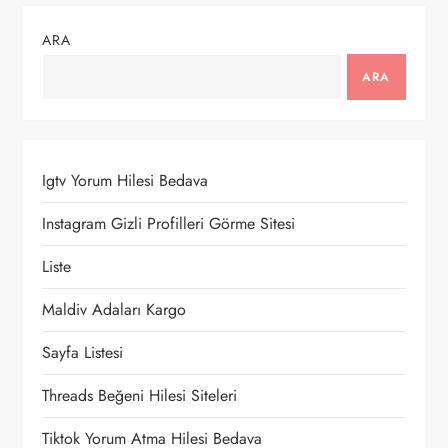
ı
ARA
g
ARA
e
z
Igtv Yorum Hilesi Bedava
i
Instagram Gizli Profilleri Görme Sitesi
n
Liste
m
Maldiv Adaları Kargo
e
Sayfa Listesi
s
Threads Beğeni Hilesi Siteleri
i
Tiktok Yorum Atma Hilesi Bedava