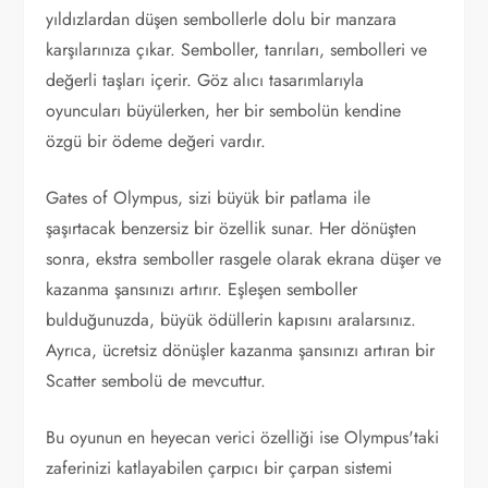
yıldızlardan düşen sembollerle dolu bir manzara
karşılarınıza çıkar. Semboller, tanrıları, sembolleri ve
değerli taşları içerir. Göz alıcı tasarımlarıyla
oyuncuları büyülerken, her bir sembolün kendine
özgü bir ödeme değeri vardır.
Gates of Olympus, sizi büyük bir patlama ile
şaşırtacak benzersiz bir özellik sunar. Her dönüşten
sonra, ekstra semboller rasgele olarak ekrana düşer ve
kazanma şansınızı artırır. Eşleşen semboller
bulduğunuzda, büyük ödüllerin kapısını aralarsınız.
Ayrıca, ücretsiz dönüşler kazanma şansınızı artıran bir
Scatter sembolü de mevcuttur.
Bu oyunun en heyecan verici özelliği ise Olympus'taki
zaferinizi katlayabilen çarpıcı bir çarpan sistemi