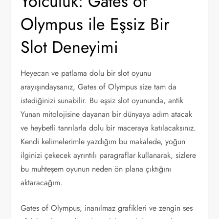
Yolculuk: Gates of
Olympus ile Eşsiz Bir
Slot Deneyimi
Heyecan ve patlama dolu bir slot oyunu
arayışındaysanız, Gates of Olympus size tam da
istediğinizi sunabilir. Bu eşsiz slot oyununda, antik
Yunan mitolojisine dayanan bir dünyaya adım atacak
ve heybetli tanrılarla dolu bir maceraya katılacaksınız.
Kendi kelimelerimle yazdığım bu makalede, yoğun
ilginizi çekecek ayrıntılı paragraflar kullanarak, sizlere
bu muhteşem oyunun neden ön plana çıktığını
aktaracağım.
Gates of Olympus, inanılmaz grafikleri ve zengin ses