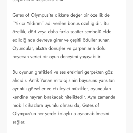
Gates of Olympus'ta dikkate değer bir özellik de
“Yıkıcı Yıldırım” adı verilen bonus özelliğidir. Bu
özellik, dört veya daha fazla scatter sembolü elde
edildiğinde devreye girer ve çeşitli ödüller sunar.
Oyuncular, ekstra dönüşler ve çarpanlarla dolu
heyecan verici bir oyun deneyimi yaşayabilir.
Bu oyunun grafikleri ve ses efektleri gerçekten göz
alıcıdır. Antik Yunan mitolojisinin büyüsünü yansıtan
ayrıntılı görseller ve etkileyici müzikler, oyuncuları
kendine hayran bırakacak niteliktedir. Aynı zamanda
mobil cihazlara uyumlu olması da, Gates of
Olympus'un her yerde kolaylıkla oynanabilmesini
sağlar.