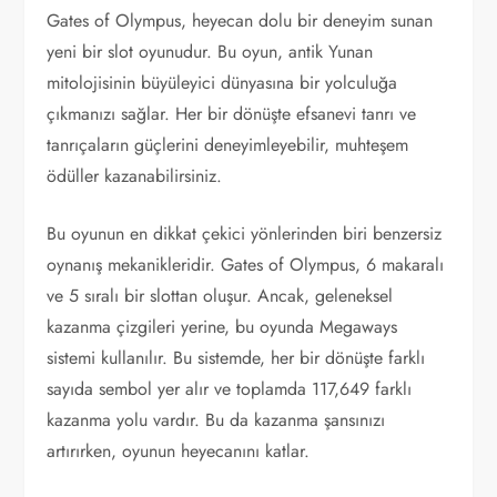
Gates of Olympus, heyecan dolu bir deneyim sunan
yeni bir slot oyunudur. Bu oyun, antik Yunan
mitolojisinin büyüleyici dünyasına bir yolculuğa
çıkmanızı sağlar. Her bir dönüşte efsanevi tanrı ve
tanrıçaların güçlerini deneyimleyebilir, muhteşem
ödüller kazanabilirsiniz.
Bu oyunun en dikkat çekici yönlerinden biri benzersiz
oynanış mekanikleridir. Gates of Olympus, 6 makaralı
ve 5 sıralı bir slottan oluşur. Ancak, geleneksel
kazanma çizgileri yerine, bu oyunda Megaways
sistemi kullanılır. Bu sistemde, her bir dönüşte farklı
sayıda sembol yer alır ve toplamda 117,649 farklı
kazanma yolu vardır. Bu da kazanma şansınızı
artırırken, oyunun heyecanını katlar.