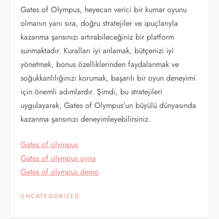
Gates of Olympus, heyecan verici bir kumar oyunu
olmanın yanı sıra, doğru stratejiler ve ipuçlarıyla
kazanma şansınızı artırabileceğiniz bir platform
sunmaktadır. Kuralları iyi anlamak, bütçenizi iyi
yönetmek, bonus özelliklerinden faydalanmak ve
soğukkanlılığınızı korumak, başarılı bir oyun deneyimi
için önemli adımlardır. Şimdi, bu stratejileri
uygulayarak, Gates of Olympus'un büyülü dünyasında
kazanma şansınızı deneyimleyebilirsiniz.
Gates of olympus
Gates of olympus oyna
Gates of olympus demo
UNCATEGORIZED