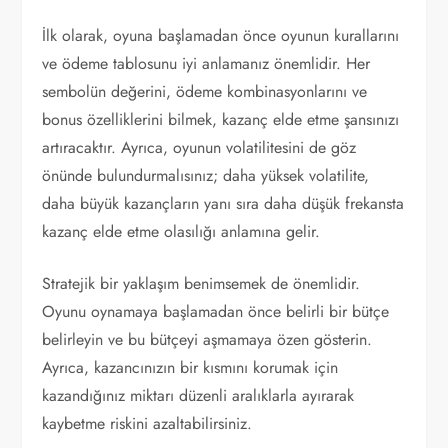
İlk olarak, oyuna başlamadan önce oyunun kurallarını
ve ödeme tablosunu iyi anlamanız önemlidir. Her
sembolün değerini, ödeme kombinasyonlarını ve
bonus özelliklerini bilmek, kazanç elde etme şansınızı
artıracaktır. Ayrıca, oyunun volatilitesini de göz
önünde bulundurmalısınız; daha yüksek volatilite,
daha büyük kazançların yanı sıra daha düşük frekansta
kazanç elde etme olasılığı anlamına gelir.
Stratejik bir yaklaşım benimsemek de önemlidir.
Oyunu oynamaya başlamadan önce belirli bir bütçe
belirleyin ve bu bütçeyi aşmamaya özen gösterin.
Ayrıca, kazancınızın bir kısmını korumak için
kazandığınız miktarı düzenli aralıklarla ayırarak
kaybetme riskini azaltabilirsiniz.