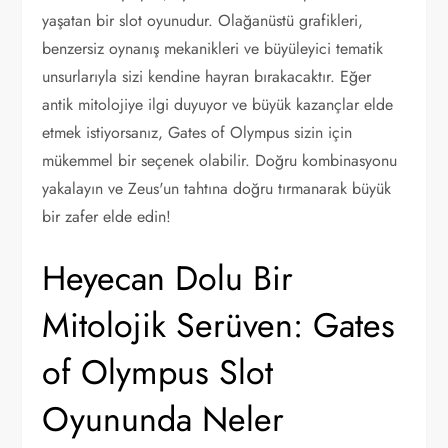
yaşatan bir slot oyunudur. Olağanüstü grafikleri,
benzersiz oynanış mekanikleri ve büyüleyici tematik
unsurlarıyla sizi kendine hayran bırakacaktır. Eğer
antik mitolojiye ilgi duyuyor ve büyük kazançlar elde
etmek istiyorsanız, Gates of Olympus sizin için
mükemmel bir seçenek olabilir. Doğru kombinasyonu
yakalayın ve Zeus'un tahtına doğru tırmanarak büyük
bir zafer elde edin!
Heyecan Dolu Bir
Mitolojik Serüven: Gates
of Olympus Slot
Oyununda Neler