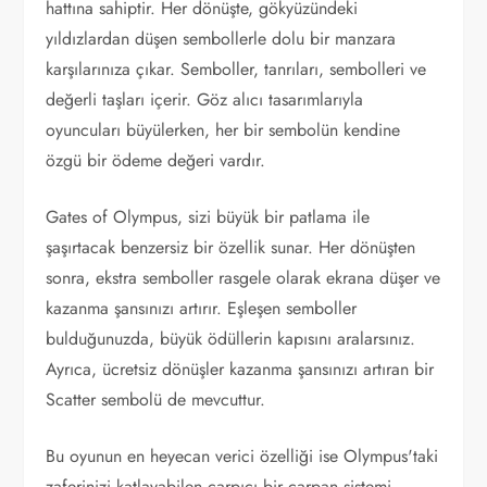
hattına sahiptir. Her dönüşte, gökyüzündeki
yıldızlardan düşen sembollerle dolu bir manzara
karşılarınıza çıkar. Semboller, tanrıları, sembolleri ve
değerli taşları içerir. Göz alıcı tasarımlarıyla
oyuncuları büyülerken, her bir sembolün kendine
özgü bir ödeme değeri vardır.
Gates of Olympus, sizi büyük bir patlama ile
şaşırtacak benzersiz bir özellik sunar. Her dönüşten
sonra, ekstra semboller rasgele olarak ekrana düşer ve
kazanma şansınızı artırır. Eşleşen semboller
bulduğunuzda, büyük ödüllerin kapısını aralarsınız.
Ayrıca, ücretsiz dönüşler kazanma şansınızı artıran bir
Scatter sembolü de mevcuttur.
Bu oyunun en heyecan verici özelliği ise Olympus'taki
zaferinizi katlayabilen çarpıcı bir çarpan sistemi