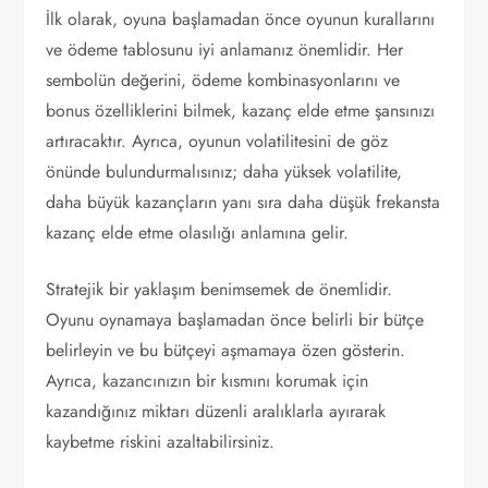
İlk olarak, oyuna başlamadan önce oyunun kurallarını
ve ödeme tablosunu iyi anlamanız önemlidir. Her
sembolün değerini, ödeme kombinasyonlarını ve
bonus özelliklerini bilmek, kazanç elde etme şansınızı
artıracaktır. Ayrıca, oyunun volatilitesini de göz
önünde bulundurmalısınız; daha yüksek volatilite,
daha büyük kazançların yanı sıra daha düşük frekansta
kazanç elde etme olasılığı anlamına gelir.
Stratejik bir yaklaşım benimsemek de önemlidir.
Oyunu oynamaya başlamadan önce belirli bir bütçe
belirleyin ve bu bütçeyi aşmamaya özen gösterin.
Ayrıca, kazancınızın bir kısmını korumak için
kazandığınız miktarı düzenli aralıklarla ayırarak
kaybetme riskini azaltabilirsiniz.