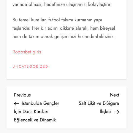
yerinde olması, hedefinize ulaşmanızı kolaylaştırır.
Bu temel kurallar, futbol takımı kurmanın yapı
taşlarıdır. Her bir adımı dikkate alarak, hem bireysel
hem de takım olarak gelişiminizi hızlandırabilirsiniz.
Rodosbet giriş
UNCATEGORIZED
Y
Previous
Next
Previous
Next
Post
Post
İstanbulda Gençler
Salt Likit ve E-Sigara
a
İçin Dans Kursları
İlişkisi
Eğlenceli ve Dinamik
z