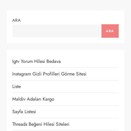
ı
g
ARA
e
ARA
z
i
Igtv Yorum Hilesi Bedava
n
Instagram Gizli Profilleri Görme Sitesi
m
Liste
e
Maldiv Adaları Kargo
Sayfa Listesi
s
Threads Beğeni Hilesi Siteleri
i