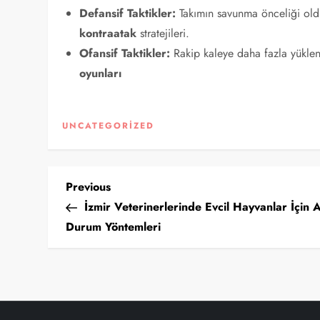
Defansif Taktikler:
Takımın savunma önceliği old
kontraatak
stratejileri.
Ofansif Taktikler:
Rakip kaleye daha fazla yüklen
oyunları
UNCATEGORIZED
Y
Previous
Previous
Post
İzmir Veterinerlerinde Evcil Hayvanlar İçin A
a
Durum Yöntemleri
z
ı