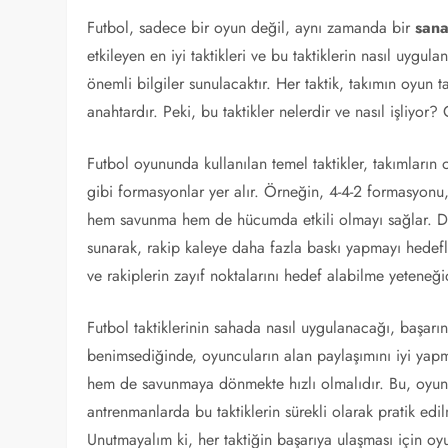
Futbol, sadece bir oyun değil, aynı zamanda bir
sana
etkileyen en iyi taktikleri ve bu taktiklerin nasıl uygul
önemli bilgiler sunulacaktır. Her taktik, takımın oyun t
anahtardır. Peki, bu taktikler nelerdir ve nasıl işliyor? 
Futbol oyununda kullanılan temel taktikler, takımların o
gibi formasyonlar yer alır. Örneğin, 4-4-2 formasyonu, 
hem savunma hem de hücumda etkili olmayı sağlar. Di
sunarak, rakip kaleye daha fazla baskı yapmayı hedefler
ve rakiplerin zayıf noktalarını hedef alabilme yeteneğid
Futbol taktiklerinin sahada nasıl uygulanacağı, başarı
benimsediğinde, oyuncuların alan paylaşımını iyi yap
hem de savunmaya dönmekte hızlı olmalıdır. Bu, oyunc
antrenmanlarda bu taktiklerin sürekli olarak pratik edi
Unutmayalım ki, her taktiğin başarıya ulaşması için oy