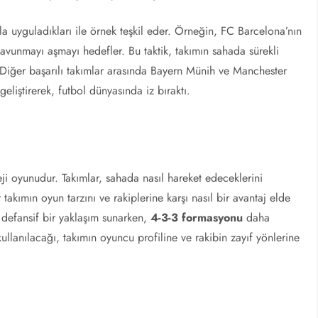
yla uyguladıkları ile örnek teşkil eder. Örneğin, FC Barcelona’nın
p savunmayı aşmayı hedefler. Bu taktik, takımın sahada sürekli
. Diğer başarılı takımlar arasında Bayern Münih ve Manchester
 geliştirerek, futbol dünyasında iz bıraktı.
eji oyunudur. Takımlar, sahada nasıl hareket edeceklerini
er takımın oyun tarzını ve rakiplerine karşı nasıl bir avantaj elde
 defansif bir yaklaşım sunarken,
4-3-3 formasyonu
daha
kullanılacağı, takımın oyuncu profiline ve rakibin zayıf yönlerine