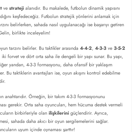
t
ve
strateji
alanıdır. Bu makalede, futbolun dinamik yapısını
andığını keşfedeceğiz. Futbolun stratejik yönlerini anlamak için
arzını belirlerken, sahada nasıl uygulanacağı ise başarıyı getiren
Gelin, birlikte inceleyelim!
yun tarzını belirler. Bu taktikler arasında
4-4-2
,
4-3-3
ve
3-5-2
iki forvet ve dört orta saha ile dengeli bir yapı sunar. Bu yapı,
ğer yandan, 4-3-3 formasyonu, daha ofansif bir yaklaşım
. Bu taktiklerin avantajları ise, oyun akışını kontrol edebilme
ir.
nın anahtarıdır. Örneğin, bir takım 4-3-3 formasyonunu
ması gerekir. Orta saha oyuncuları, hem hücuma destek vermeli
uların birbirleriyle olan
ilişkilerini
güçlendirir. Ayrıca,
lmesi, sahada daha akıcı bir oyun sergilemelerini sağlar.
uncuların uyum içinde oynaması şarttır!