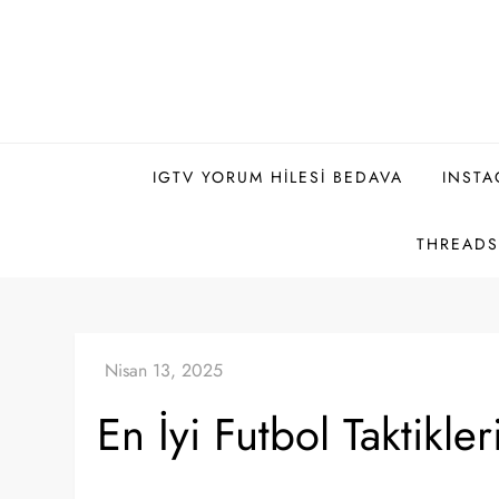
Skip
to
content
IGTV YORUM HILESI BEDAVA
INSTA
THREADS 
En İyi Futbol Taktikle