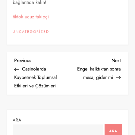
bağlantıda kalın!
tiktok ucuz takipçi
UNCATEGORIZED
Y
Previous
Next
Previous
Next
Post
Post
Casinolarda
Engel kalktıktan sonra
a
Kaybetmek Toplumsal
mesaj gider mi
Etkileri ve Çözümleri
z
ı
g
ARA
e
ARA