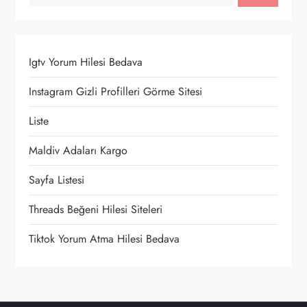
z
i
Igtv Yorum Hilesi Bedava
n
Instagram Gizli Profilleri Görme Sitesi
m
Liste
e
Maldiv Adaları Kargo
Sayfa Listesi
s
Threads Beğeni Hilesi Siteleri
i
Tiktok Yorum Atma Hilesi Bedava