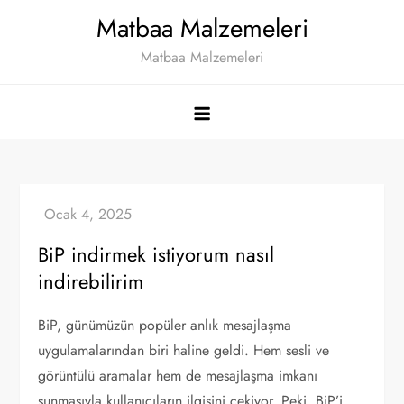
Skip
Matbaa Malzemeleri
to
Matbaa Malzemeleri
content
BiP indirmek istiyorum nasıl
indirebilirim
BiP, günümüzün popüler anlık mesajlaşma
uygulamalarından biri haline geldi. Hem sesli ve
görüntülü aramalar hem de mesajlaşma imkanı
sunmasıyla kullanıcıların ilgisini çekiyor. Peki, BiP’i