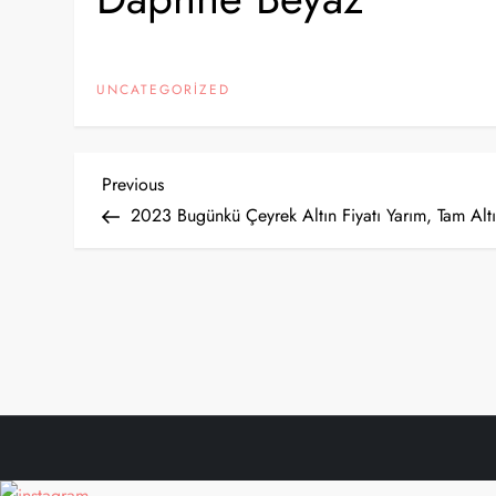
UNCATEGORIZED
Y
Previous
Previous
Post
2023 Bugünkü Çeyrek Altın Fiyatı Yarım, Tam Alt
a
z
ı
g
e