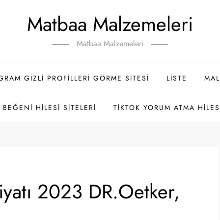
Matbaa Malzemeleri
Matbaa Malzemeleri
GRAM GIZLI PROFILLERI GÖRME SITESI
LISTE
MAL
BEĞENI HILESI SITELERI
TIKTOK YORUM ATMA HILES
iyatı 2023 DR.Oetker,