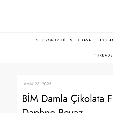
Skip
to
content
IGTV YORUM HILESI BEDAVA
INSTA
THREADS 
BİM Damla Çikolata F
Daphne Beyaz