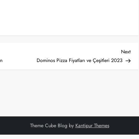
Nex
Next
Post
ın
Dominos Pizza Fiyatları ve Çeşitleri 2023
Theme Cube Blog by
Kantipur Themes